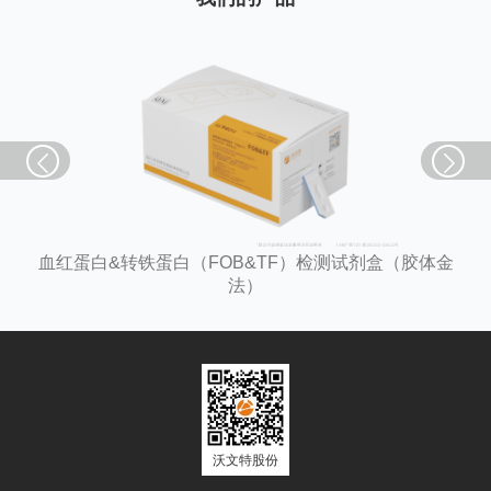
血红蛋白&转铁蛋白（FOB&TF）检测试剂盒（胶体金
法）
沃文特股份